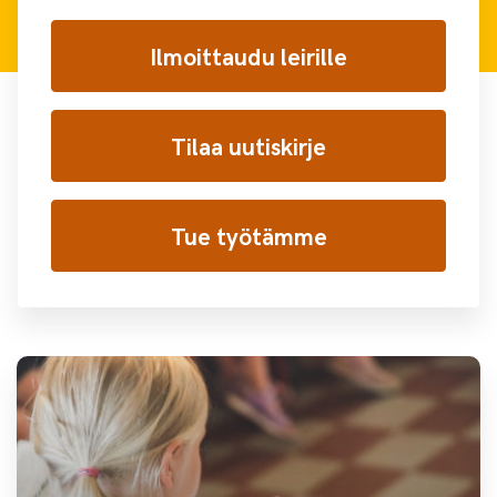
Ilmoittaudu leirille
Tilaa uutiskirje
Tue työtämme