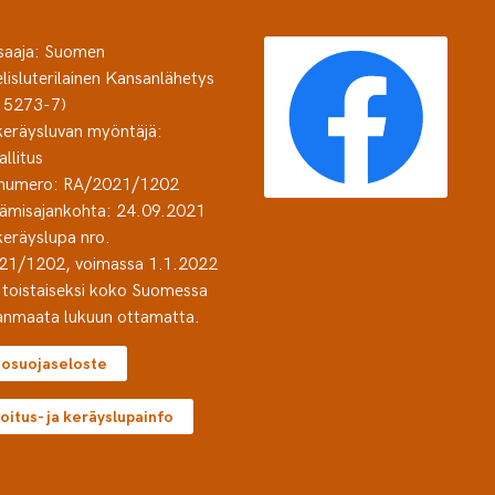
saaja: Suomen
lisluterilainen Kansanlähetys
15273-7)
eräysluvan myöntäjä:
allitus
 numero: RA/2021/1202
ämisajankohta: 24.09.2021
eräyslupa nro.
21/1202, voimassa 1.1.2022
 toistaiseksi koko Suomessa
nmaata lukuun ottamatta.
tosuojaseloste
oitus- ja keräyslupainfo