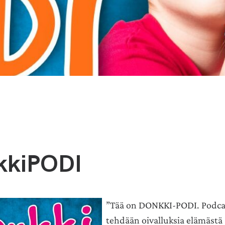
kkiPODI
”Tää on DONKKI-PODI. Podcas
tehdään oivalluksia elämäst