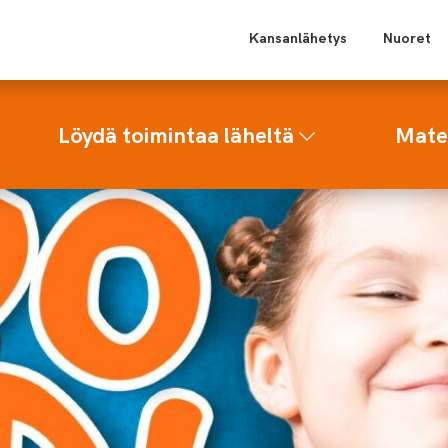
Kansanlähetys
Nuoret
Löydä toimintaa läheltä
Mater