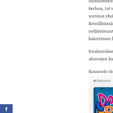
olohuoneess
kerhoa, tai 
uunissa yks
Kristillisis
neljäminuut
kaiuttimen 
Ensimmäiset
alustojen ku
Kuuntele tä