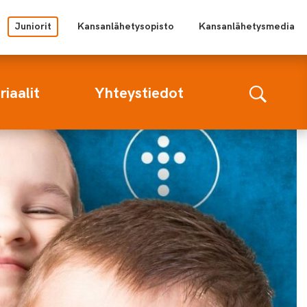
Juniorit
Kansanlähetysopisto
Kansanlähetysmedia
iaalit
Yhteystiedot