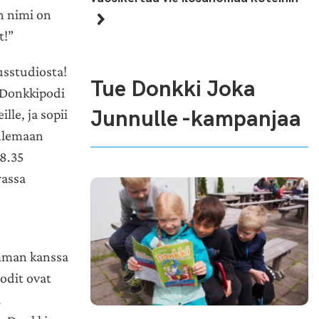
n nimi on
t!”
usstudiosta!
Tue Donkki Joka
. Donkkipodi
Junnulle -kampanjaa
lle, ja sopii
uulemaan
 8.35
rassa
emman kanssa
odit ovat
a