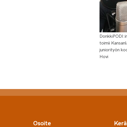
DonkkiPODI:i
toimii Kansan
juniorityön ko
Hovi
Osoite
Kerä