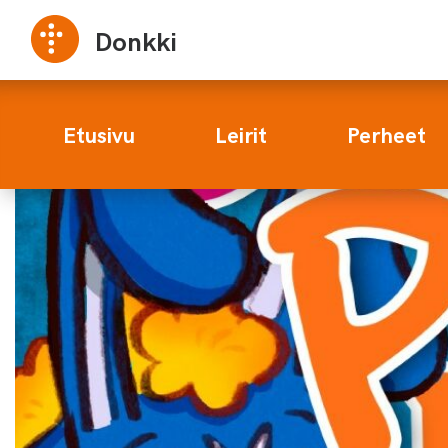
Donkki
Etusivu
Leirit
Perheet