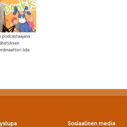
n podcastaajana
lähetyksen
ordinaattori Iida
yslupa
Sosiaalinen media