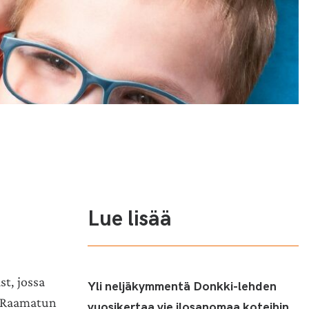
Lue lisää
t, jossa
Yli neljäkymmentä Donkki-lehden
ä Raamatun
vuosikertaa vie ilosanomaa koteihin