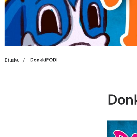
Etusivu
/
DonkkiPODI
Don