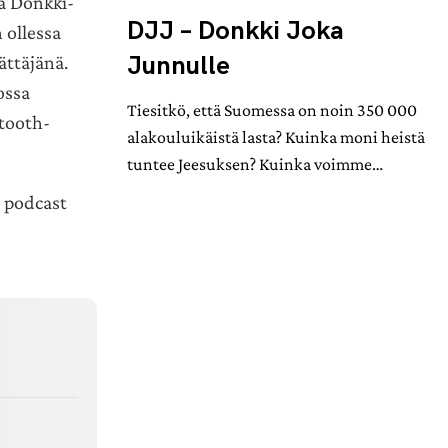
a Donkki-
DJJ – Donkki Joka
 ollessa
Junnulle
ättäjänä.
ossa
Tiesitkö, että Suomessa on noin 350 000
tooth-
alakouluikäistä lasta? Kuinka moni heistä
tuntee Jeesuksen? Kuinka voimme…
i podcast