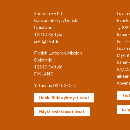
Suomen Ev.lut.
Luvan 
Kansanlähetys/Donkki
Evanke
Opistotie 1
ry (02
12310 Ryttylä
Rahank
sekl@sekl.fi
Poliisih
Luvan
Finnish Lutheran Mission
Myönt
Opistotie 1
Rahank
12310 Ryttylä
RA/20
FINLAND
alkaen
Ahvena
Y-tunnus 0215273-7
Tie
Henkilöiden yhteystiedot
Lahj
Näytä evästeasetukset