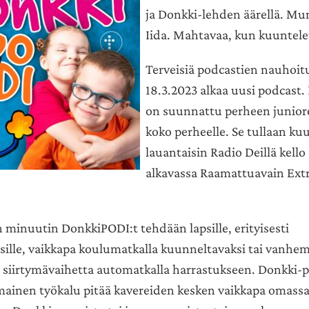
ja Donkki-lehden äärellä. Mu
Iida. Mahtavaa, kun kuuntele
Terveisiä podcastien nauhoit
18.3.2023 alkaa uusi podcast
on suunnattu perheen juniorei
koko perheelle. Se tullaan k
lauantaisin Radio Deillä kello
alkavassa Raamattuavain Ext
 minuutin DonkkiPODI:t tehdään lapsille, erityisesti
isille, vaikkapa koulumatkalla kuunneltavaksi tai vanh
siirtymävaihetta automatkalla harrastukseen. Donkki-p
ainen työkalu pitää kavereiden kesken vaikkapa omass