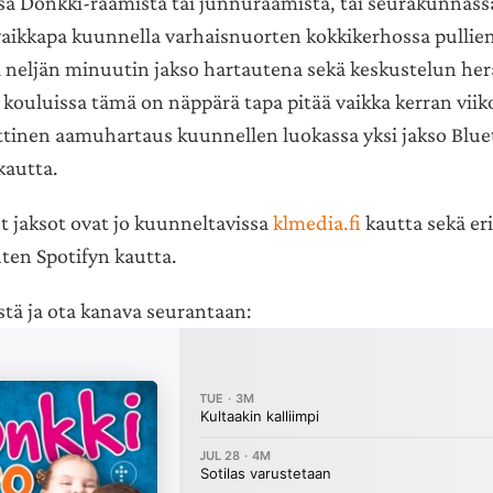
a Donkki-raamista tai junnuraamista, tai seurakunnass
vaikkapa kuunnella varhaisnuorten kokkikerhossa pullien
i neljän minuutin jakso hartautena sekä keskustelun her
sä kouluissa tämä on näppärä tapa pitää vaikka kerran viik
tinen aamuhartaus kuunnellen luokassa yksi jakso Blue
kautta.
 jaksot ovat jo kuunneltavissa
klmedia.fi
kautta sekä er
ten Spotifyn kautta.
stä ja ota kanava seurantaan: