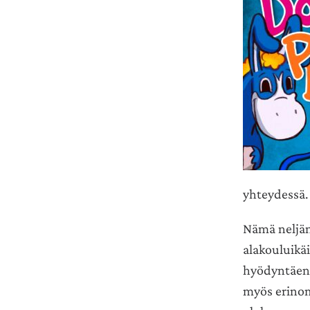
yhteydessä.
Nämä neljän
alakouluikä
hyödyntäen 
myös erinom