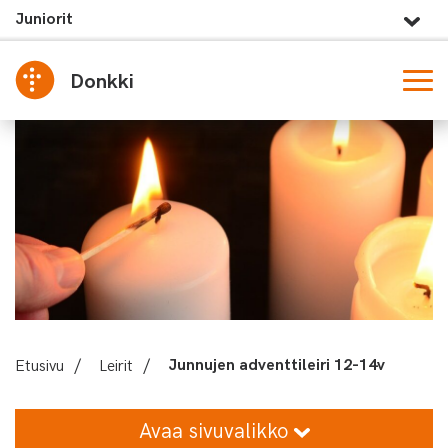
Juniorit
Donkki
Etusivu
/
Leirit
/
Junnujen adventtileiri 12-14v
Avaa sivuvalikko