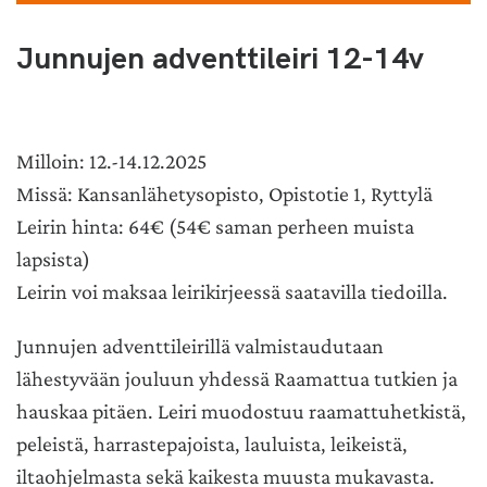
Junnujen adventtileiri 12-14v
Milloin: 12.-14.12.2025
Missä: Kansanlähetysopisto, Opistotie 1, Ryttylä
Leirin hinta: 64€ (54€ saman perheen muista
lapsista)
Leirin voi maksaa leirikirjeessä saatavilla tiedoilla.
Junnujen adventtileirillä valmistaudutaan
lähestyvään jouluun yhdessä Raamattua tutkien ja
hauskaa pitäen. Leiri muodostuu raamattuhetkistä,
peleistä, harrastepajoista, lauluista, leikeistä,
iltaohjelmasta sekä kaikesta muusta mukavasta.