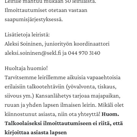
Leirille mahtuu mukaan 50 leiriläistä.
Ilmoittautumiset otetaan vastaan
saapumisjärjestyksessä.
Lisätietoja leiristä:
Aleksi Soininen, juniorityön koordinaattori
aleksi.soininen@sekl.fi ja 044 970 3140
Huoltaja huomio!
Tarvitsemme leirillemme aikuisia vapaaehtoisia
erilaisiin talkootehtäviin (yövalvonta, tiskaus,
siivous ym.) Kansanlähetys tarjoaa majapaikan,
ruuan ja yhden lapsen ilmaisen leirin. Mikäli olet
kiinnostunut asiasta, niin ota yhteyttä!
Huom.
Talkoolaiseksi ilmoittautumiseen ei riitä, että
kirjoittaa asiasta lapsen